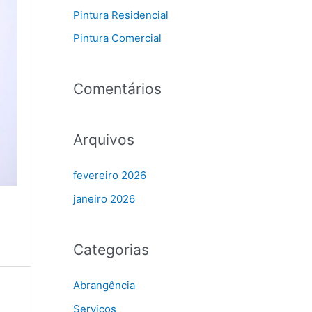
Pintura Residencial
r
Pintura Comercial
p
o
r
Comentários
:
Arquivos
fevereiro 2026
janeiro 2026
Categorias
Abrangência
Serviços