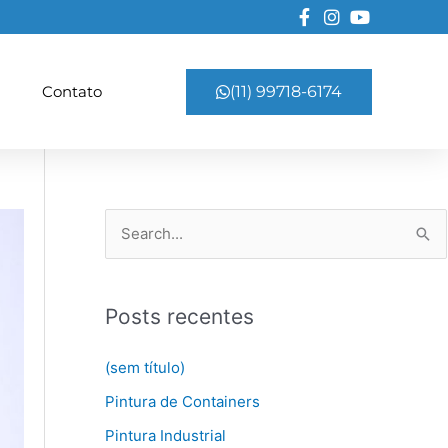
Contato
(11) 99718-6174
P
e
s
Posts recentes
q
u
(sem título)
i
Pintura de Containers
s
Pintura Industrial
a