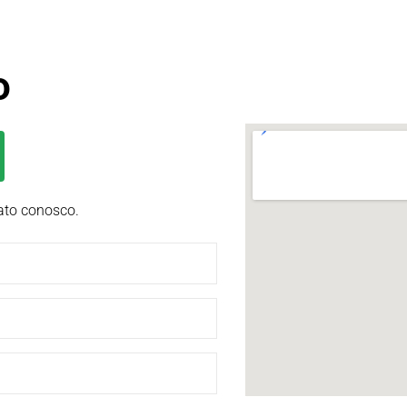
o
ato conosco.