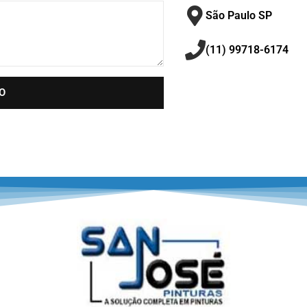
São Paulo SP
(11) 99718-6174
O