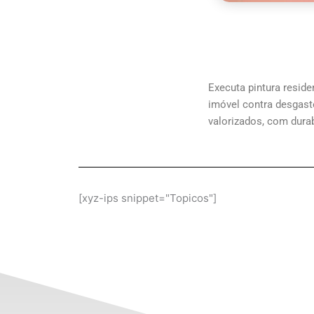
Executa pintura resid
imóvel contra desgast
valorizados, com durab
[xyz-ips snippet="Topicos"]