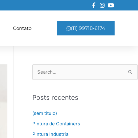
Contato
(11) 99718-6174
P
e
s
Posts recentes
q
u
(sem título)
i
Pintura de Containers
s
Pintura Industrial
a