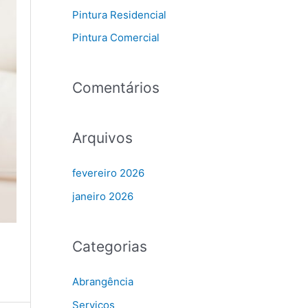
Pintura Residencial
r
Pintura Comercial
p
o
r
Comentários
:
Arquivos
fevereiro 2026
janeiro 2026
Categorias
Abrangência
Serviços