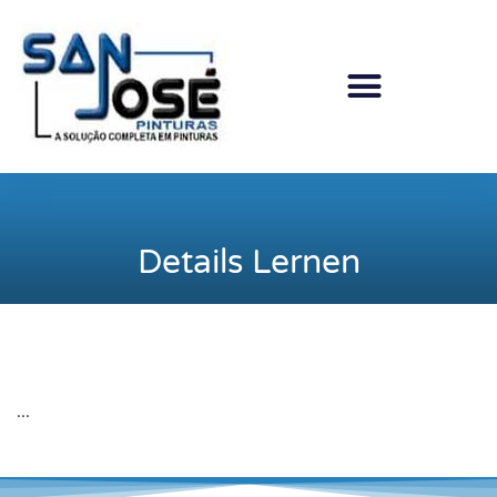
Ir
para
o
conteúdo
Details Lernen
...