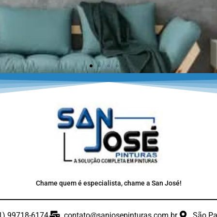
sa
Chame quem é especialista, chame a San José!
1) 99718-6174
contato@sanjosepinturas.com.br
São Pa