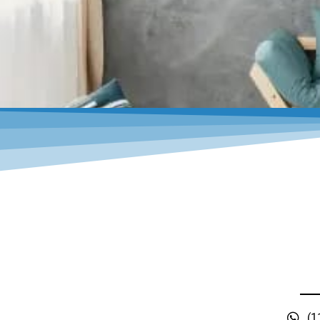
CIMENTO
QUEIMADO
O estilo industrial que sua casa preci
Entre em Contato
(1